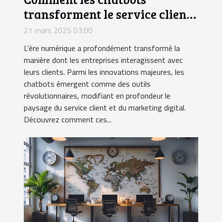
transforment le service client
et le marketing digital
21 mars 2025 03:00
L'ère numérique a profondément transformé la
manière dont les entreprises interagissent avec
leurs clients. Parmi les innovations majeures, les
chatbots émergent comme des outils
révolutionnaires, modifiant en profondeur le
paysage du service client et du marketing digital.
Découvrez comment ces...