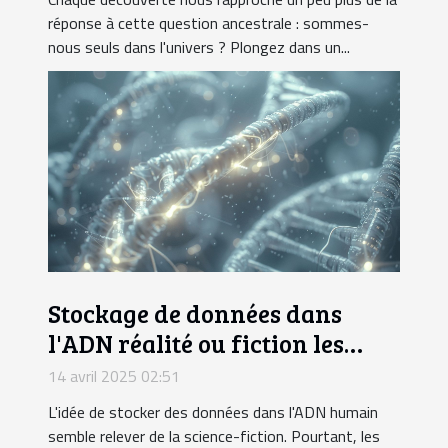
réponse à cette question ancestrale : sommes-
nous seuls dans l'univers ? Plongez dans un...
Stockage de données dans
l'ADN réalité ou fiction les
dernières recherches qui
14 avril 2025 02:51
pourraient révolutionner
L'idée de stocker des données dans l'ADN humain
l'informatique
semble relever de la science-fiction. Pourtant, les