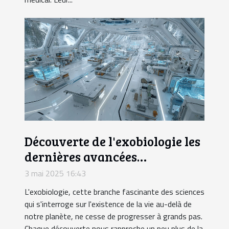
Découverte de l'exobiologie les
dernières avancées
scientifiques
3 mai 2025 16:43
L'exobiologie, cette branche fascinante des sciences
qui s'interroge sur l'existence de la vie au-delà de
notre planète, ne cesse de progresser à grands pas.
Chaque découverte nous rapproche un peu plus de la