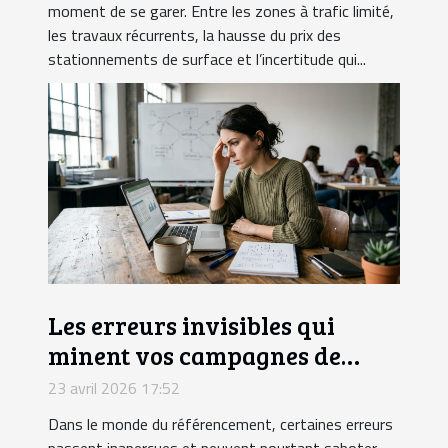
moment de se garer. Entre les zones à trafic limité,
les travaux récurrents, la hausse du prix des
stationnements de surface et l’incertitude qui...
Les erreurs invisibles qui
minent vos campagnes de
netlinking
23 avril 2026 17:52
Dans le monde du référencement, certaines erreurs
passent inaperçues et peuvent pourtant saboter