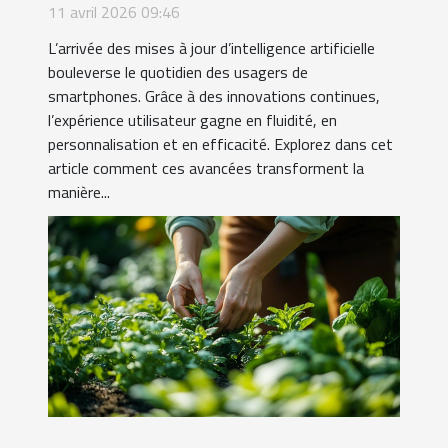
l'expérience utilisateur sur les
11 avril 2026 09:46
smartphones ?
L’arrivée des mises à jour d’intelligence artificielle
bouleverse le quotidien des usagers de
smartphones. Grâce à des innovations continues,
l’expérience utilisateur gagne en fluidité, en
personnalisation et en efficacité. Explorez dans cet
article comment ces avancées transforment la
manière...