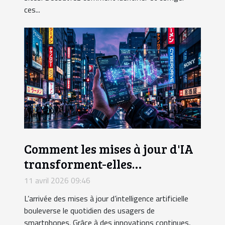
ces...
Comment les mises à jour d'IA
transforment-elles
l'expérience utilisateur sur les
11 avril 2026 09:46
smartphones ?
L’arrivée des mises à jour d’intelligence artificielle
bouleverse le quotidien des usagers de
smartphones. Grâce à des innovations continues,