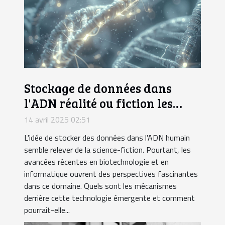
Stockage de données dans
l'ADN réalité ou fiction les
dernières recherches qui
14 avril 2025 02:51
pourraient révolutionner
L'idée de stocker des données dans l'ADN humain
l'informatique
semble relever de la science-fiction. Pourtant, les
avancées récentes en biotechnologie et en
informatique ouvrent des perspectives fascinantes
dans ce domaine. Quels sont les mécanismes
derrière cette technologie émergente et comment
pourrait-elle...