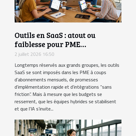
Outils en SaaS : atout ou
faiblesse pour PME
ambitieuses ?
2 juillet 2026 16:50
Longtemps réservés aux grands groupes, les outils
SaaS se sont imposés dans les PME à coups
d’abonnements mensuels, de promesses
d’implémentation rapide et d’intégrations “sans
friction”. Mais à mesure que les budgets se
resserrent, que les équipes hybrides se stabilisent
et que l’IA s’invite...