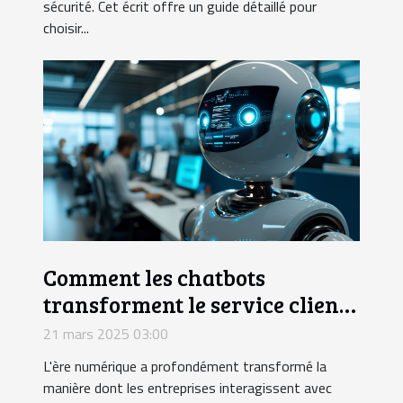
sécurité. Cet écrit offre un guide détaillé pour
choisir...
Comment les chatbots
transforment le service client
et le marketing digital
21 mars 2025 03:00
L'ère numérique a profondément transformé la
manière dont les entreprises interagissent avec