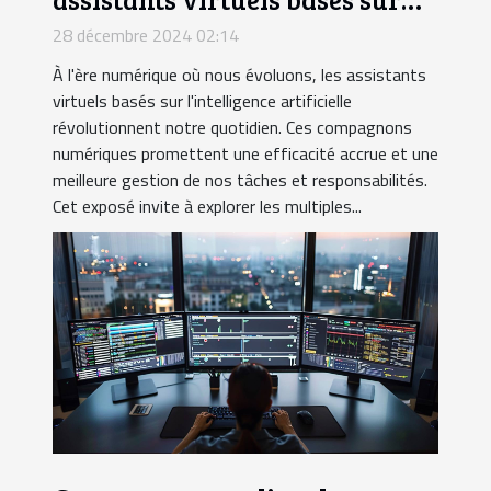
l'IA
28 décembre 2024 02:14
À l'ère numérique où nous évoluons, les assistants
virtuels basés sur l'intelligence artificielle
révolutionnent notre quotidien. Ces compagnons
numériques promettent une efficacité accrue et une
meilleure gestion de nos tâches et responsabilités.
Cet exposé invite à explorer les multiples...