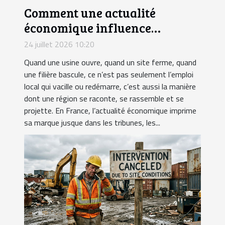
Comment une actualité
économique influence
l'identité sportive d'une région
24 juillet 2026 10:20
Quand une usine ouvre, quand un site ferme, quand
une filière bascule, ce n’est pas seulement l’emploi
local qui vacille ou redémarre, c’est aussi la manière
dont une région se raconte, se rassemble et se
projette. En France, l’actualité économique imprime
sa marque jusque dans les tribunes, les...