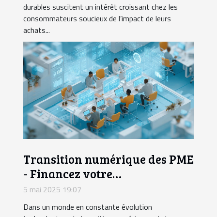
durables suscitent un intérêt croissant chez les
consommateurs soucieux de l’impact de leurs
achats...
Transition numérique des PME
- Financez votre
transformation digitale
5 mai 2025 19:07
Dans un monde en constante évolution