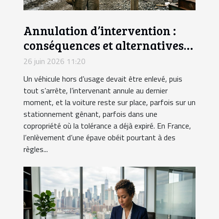
Annulation d’intervention :
conséquences et alternatives
pour l’enlèvement
26 juin 2026 11:20
Un véhicule hors d’usage devait être enlevé, puis
tout s’arrête, l’intervenant annule au dernier
moment, et la voiture reste sur place, parfois sur un
stationnement gênant, parfois dans une
copropriété où la tolérance a déjà expiré. En France,
l’enlèvement d’une épave obéit pourtant à des
règles...