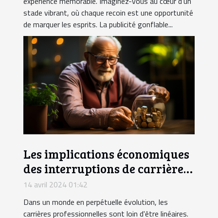
expérience mémorable. Imaginez-vous au cœur d'un
stade vibrant, où chaque recoin est une opportunité
de marquer les esprits. La publicité gonflable...
Les implications économiques
des interruptions de carrière
sur les retraites
14 avril 2024 01:42
Dans un monde en perpétuelle évolution, les
carrières professionnelles sont loin d'être linéaires.