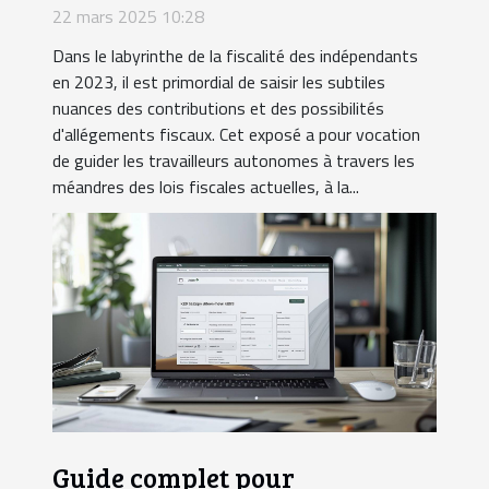
Comment optimiser ses
22 mars 2025 10:28
contributions et bénéficier
Dans le labyrinthe de la fiscalité des indépendants
d'allégements fiscaux
en 2023, il est primordial de saisir les subtiles
nuances des contributions et des possibilités
d'allégements fiscaux. Cet exposé a pour vocation
de guider les travailleurs autonomes à travers les
méandres des lois fiscales actuelles, à la...
Guide complet pour