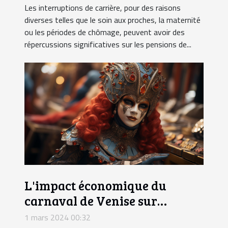
Les interruptions de carrière, pour des raisons
diverses telles que le soin aux proches, la maternité
ou les périodes de chômage, peuvent avoir des
répercussions significatives sur les pensions de...
L'impact économique du
carnaval de Venise sur
l'artisanat local
1 mars 2024 00:32