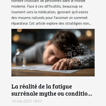
nombre croissant de personnes dans le monde
moderne. Face à ces difficultés, beaucoup se
tournent vers la médication, ignorant qu'il existe
des moyens naturels pour favoriser un sommeil
réparateur. Cet article explore des stratégies non...
La réalité de la fatigue
surrénale mythe ou condition
médicale
10 mai 2025 18:03