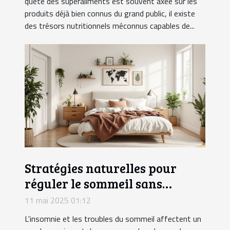
quête des superaliments est souvent axée sur les
produits déjà bien connus du grand public, il existe
des trésors nutritionnels méconnus capables de...
Stratégies naturelles pour
réguler le sommeil sans
médication
11 mai 2025 01:12
L'insomnie et les troubles du sommeil affectent un