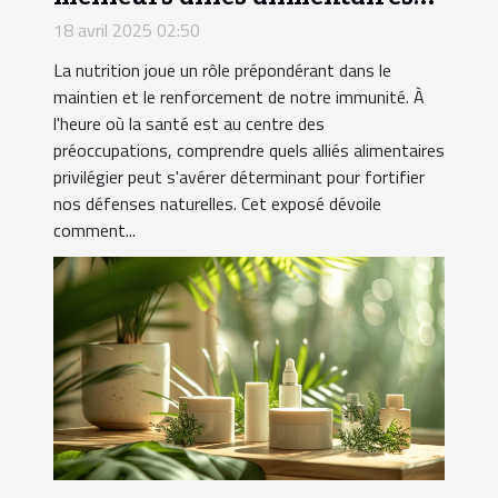
pour renforcer vos défenses
18 avril 2025 02:50
naturelles
La nutrition joue un rôle prépondérant dans le
maintien et le renforcement de notre immunité. À
l'heure où la santé est au centre des
préoccupations, comprendre quels alliés alimentaires
privilégier peut s'avérer déterminant pour fortifier
nos défenses naturelles. Cet exposé dévoile
comment...