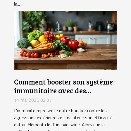
la...
Comment booster son système
immunitaire avec des
superaliments méconnus
11 mai 2025 02:07
L'immunité représente notre bouclier contre les
agressions extérieures et maintenir son efficacité
est un élément clé d'une vie saine. Alors que la