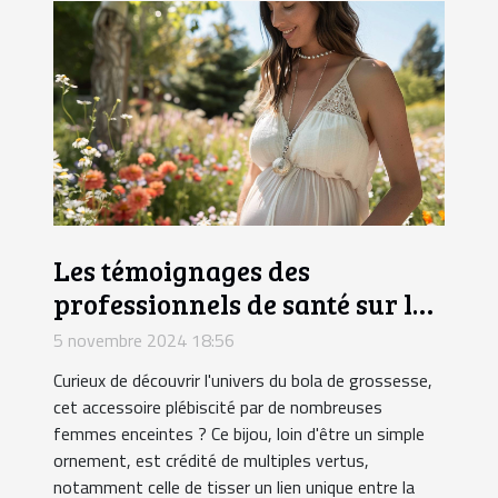
Les témoignages des
professionnels de santé sur le
bola de grossesse
5 novembre 2024 18:56
Curieux de découvrir l'univers du bola de grossesse,
cet accessoire plébiscité par de nombreuses
femmes enceintes ? Ce bijou, loin d'être un simple
ornement, est crédité de multiples vertus,
notamment celle de tisser un lien unique entre la