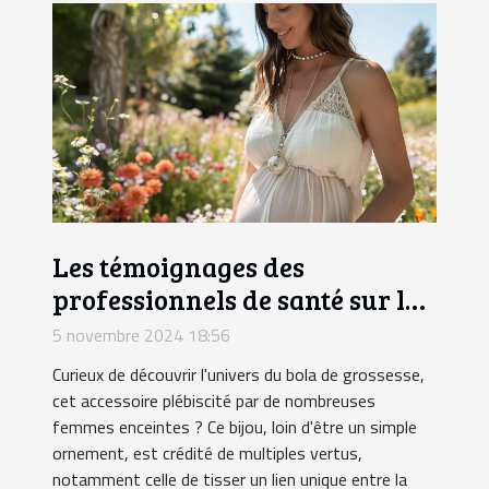
Les témoignages des
professionnels de santé sur le
bola de grossesse
5 novembre 2024 18:56
Curieux de découvrir l'univers du bola de grossesse,
cet accessoire plébiscité par de nombreuses
femmes enceintes ? Ce bijou, loin d'être un simple
ornement, est crédité de multiples vertus,
notamment celle de tisser un lien unique entre la