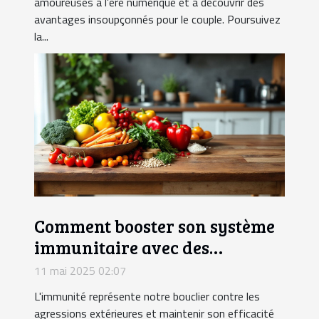
amoureuses à l’ère numérique et à découvrir des
avantages insoupçonnés pour le couple. Poursuivez
la...
Comment booster son système
immunitaire avec des
superaliments méconnus
11 mai 2025 02:07
L'immunité représente notre bouclier contre les
agressions extérieures et maintenir son efficacité