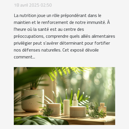
pour renforcer vos défenses
18 avril 2025 02:50
naturelles
La nutrition joue un rôle prépondérant dans le
maintien et le renforcement de notre immunité. À
l'heure où la santé est au centre des
préoccupations, comprendre quels alliés alimentaires
privilégier peut s'avérer déterminant pour fortifier
nos défenses naturelles. Cet exposé dévoile
comment...