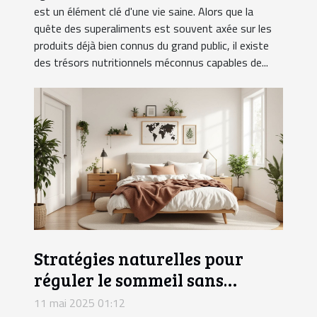
est un élément clé d'une vie saine. Alors que la
quête des superaliments est souvent axée sur les
produits déjà bien connus du grand public, il existe
des trésors nutritionnels méconnus capables de...
Stratégies naturelles pour
réguler le sommeil sans
médication
11 mai 2025 01:12