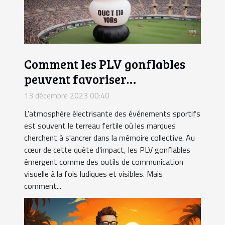
Comment les PLV gonflables
peuvent favoriser
l'engagement lors des
13 décembre 2023 00:40
événements sportifs ?
L'atmosphère électrisante des événements sportifs
est souvent le terreau fertile où les marques
cherchent à s'ancrer dans la mémoire collective. Au
cœur de cette quête d'impact, les PLV gonflables
émergent comme des outils de communication
visuelle à la fois ludiques et visibles. Mais
comment...