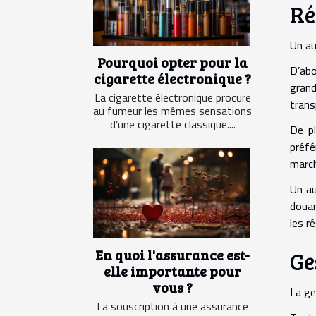
Ré
Un au
Pourquoi opter pour la
D’abo
cigarette électronique ?
grand
La cigarette électronique procure
trans
au fumeur les mêmes sensations
d’une cigarette classique....
De pl
préfé
march
Un au
douan
les r
En quoi l'assurance est-
Ge
elle importante pour
vous ?
La ge
La souscription à une assurance