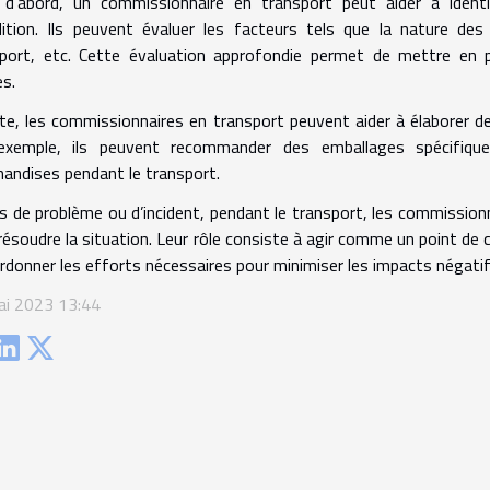
d’abord, un commissionnaire en transport peut aider à identi
ition. Ils peuvent évaluer les facteurs tels que la nature des 
port, etc. Cette évaluation approfondie permet de mettre en 
es.
te, les commissionnaires en transport peuvent aider à élaborer des
exemple, ils peuvent recommander des emballages spécifiqu
andises pendant le transport.
s de problème ou d’incident, pendant le transport, les commission
résoudre la situation. Leur rôle consiste à agir comme un point de 
rdonner les efforts nécessaires pour minimiser les impacts négatif
ai 2023 13:44