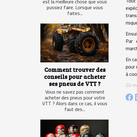
Tout 
est la meilleure chose que vous
pussiez faire. Lorsque vous
expéd
faites...
trans
risqu
Ensui
Par 
march
En ca
pour 
Comment trouver des
à coo
conseils pour acheter
ses pneus de VTT ?
20 m
Vous ne savez pas comment
acheter des pneus pour votre
VTT ? Alors dans ce cas, il vous
faut des...