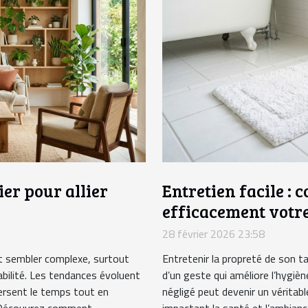
er pour allier
Entretien facile : 
efficacement votre
28 février 2026 23:58
eut sembler complexe, surtout
Entretenir la propreté de son ta
abilité. Les tendances évoluent
d’un geste qui améliore l’hygièn
ersent le temps tout en
négligé peut devenir un véritab
. Découvrez comment
impactant la santé et l’ambiance 