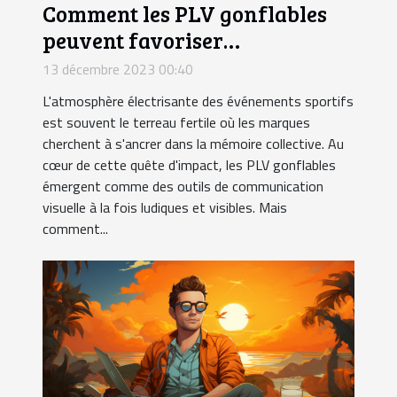
Comment les PLV gonflables
peuvent favoriser
l'engagement lors des
13 décembre 2023 00:40
événements sportifs ?
L'atmosphère électrisante des événements sportifs
est souvent le terreau fertile où les marques
cherchent à s'ancrer dans la mémoire collective. Au
cœur de cette quête d'impact, les PLV gonflables
émergent comme des outils de communication
visuelle à la fois ludiques et visibles. Mais
comment...