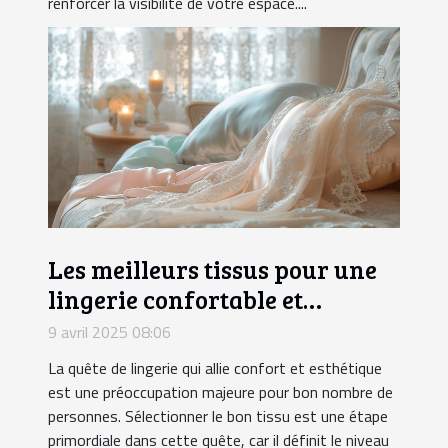
renforcer la visibilité de votre espace....
Les meilleurs tissus pour une
lingerie confortable et
attrayante
9 avril 2025 08:06
La quête de lingerie qui allie confort et esthétique
est une préoccupation majeure pour bon nombre de
personnes. Sélectionner le bon tissu est une étape
primordiale dans cette quête, car il définit le niveau