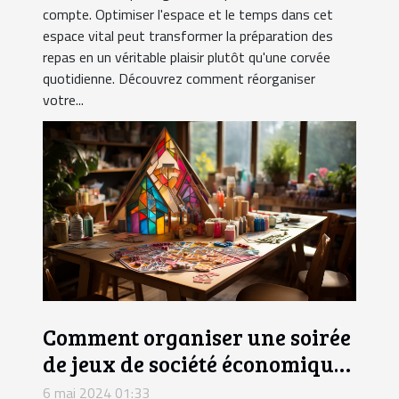
compte. Optimiser l'espace et le temps dans cet
espace vital peut transformer la préparation des
repas en un véritable plaisir plutôt qu'une corvée
quotidienne. Découvrez comment réorganiser
votre...
Comment organiser une soirée
de jeux de société économique
avec des articles faits maison
6 mai 2024 01:33