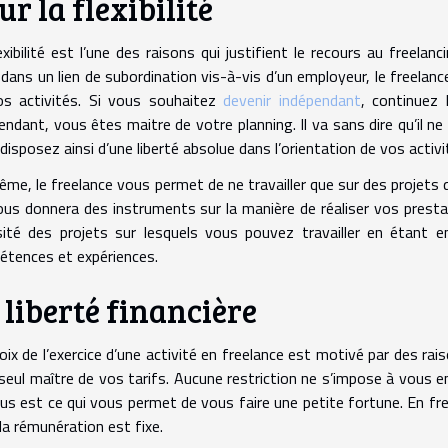
ur la flexibilité
exibilité est l’une des raisons qui justifient le recours au freela
 dans un lien de subordination vis-à-vis d’un employeur, le freelanc
os activités. Si vous souhaitez
devenir indépendant
, continuez 
endant, vous êtes maitre de votre planning. Il va sans dire qu’il ne 
disposez ainsi d’une liberté absolue dans l’orientation de vos activi
me, le freelance vous permet de ne travailler que sur des projets 
ous donnera des instruments sur la manière de réaliser vos prestat
sité des projets sur lesquels vous pouvez travailler en étant e
tences et expériences.
 liberté financière
oix de l’exercice d’une activité en freelance est motivé par des ra
seul maître de vos tarifs. Aucune restriction ne s’impose à vous en
us est ce qui vous permet de vous faire une petite fortune. En fre
la rémunération est fixe.