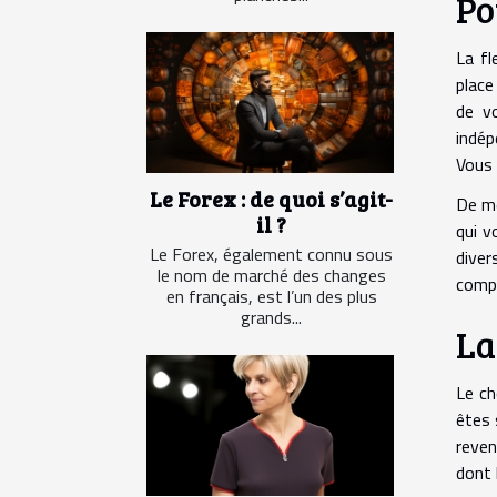
Po
La fl
place
de v
indép
Vous 
Le Forex : de quoi s’agit-
De mê
il ?
qui v
Le Forex, également connu sous
diver
le nom de marché des changes
compé
en français, est l’un des plus
grands...
La
Le ch
êtes 
reven
dont 