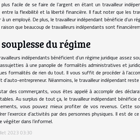
t plus facile de se faire de l’argent en étant un travailleur indé
e entre la flexibilité et la liberté financière. Il faut noter que les 
r à un employé. De plus, le travailleur indépendant bénéficie d’un régi
 raison que beaucoup de travailleurs indépendants sont financière
 souplesse du régime
ravailleurs indépendants bénéficient d’un régime juridique assez s
assujetties à une panoplie de formalités administratives et juridi
ues formalités de rien du tout. Il vous suffit de procéder à l’acc
t d’auto-entrepreneur. Néanmoins, le travailleur indépendant reste t
nstar des commerçants, vous êtes appelé à accomplir des déclarat
ables. Au surplus de tout ça, le travailleur indépendant bénéficie
tements, vous pouvez mieux profiter de vos revenus. Cette so
rer l’exercice d’activités par des personnes physiques. Il est de c
e végéter dans l’informel.
illet 2023 03:30