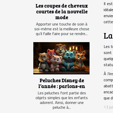
Il es
Les coupes de cheveux
idéal
courtes de la nouvelle
envie
mode
cette
Apporter une touche de soin à
soi-même est la meilleure chose
La
qu’il faille faire pour se rendre...
Les t
sont 
quelq
statu
À l’i
compt
Peluches Disney de
l’année : parlons-en
abat
encad
Les peluches font partie des
objets simples que les enfants
que d
adorent. Ainsi, donner une
13 ju
peluche à...