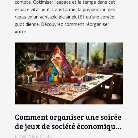
compte. Optimiser l'espace et le temps dans cet
espace vital peut transformer la préparation des
repas en un véritable plaisir plutôt qu'une corvée
quotidienne. Découvrez comment réorganiser
votre...
Comment organiser une soirée
de jeux de société économique
avec des articles faits maison
6 mai 2024 01:33