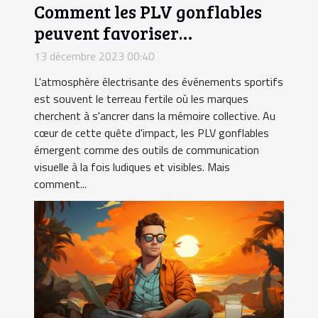
Comment les PLV gonflables
peuvent favoriser
l'engagement lors des
13 décembre 2023 00:40
événements sportifs ?
L'atmosphère électrisante des événements sportifs
est souvent le terreau fertile où les marques
cherchent à s'ancrer dans la mémoire collective. Au
cœur de cette quête d'impact, les PLV gonflables
émergent comme des outils de communication
visuelle à la fois ludiques et visibles. Mais
comment...