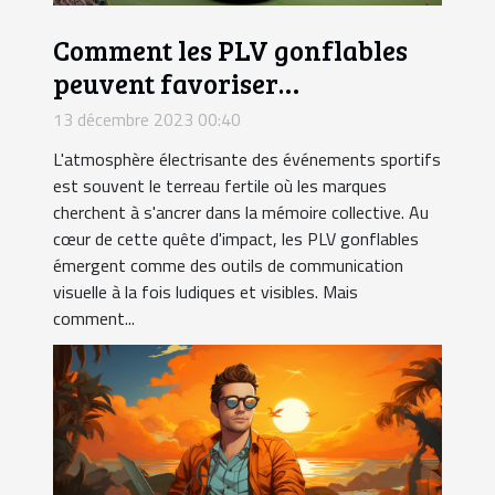
Comment les PLV gonflables
peuvent favoriser
l'engagement lors des
13 décembre 2023 00:40
événements sportifs ?
L'atmosphère électrisante des événements sportifs
est souvent le terreau fertile où les marques
cherchent à s'ancrer dans la mémoire collective. Au
cœur de cette quête d'impact, les PLV gonflables
émergent comme des outils de communication
visuelle à la fois ludiques et visibles. Mais
comment...