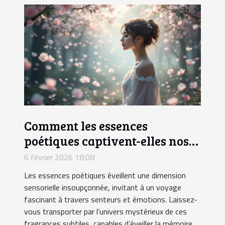
Comment les essences
poétiques captivent-elles nos
sens ?
6 février 2026 18:08
Les essences poétiques éveillent une dimension
sensorielle insoupçonnée, invitant à un voyage
fascinant à travers senteurs et émotions. Laissez-
vous transporter par l’univers mystérieux de ces
fragrances subtiles, capables d’éveiller la mémoire,