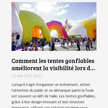
Comment les tentes gonflables
améliorent la visibilité lors des
événements
22 mai 2025 09:22
Lorsqu'il s'agit d'organiser un événement, attirer
l’attention du public et se démarquer parmi la foule
est souvent un défi de taille. Les tentes gonflables,
grâce à leur design innovant et leur structure
imposante, offrent une solution moderne pour