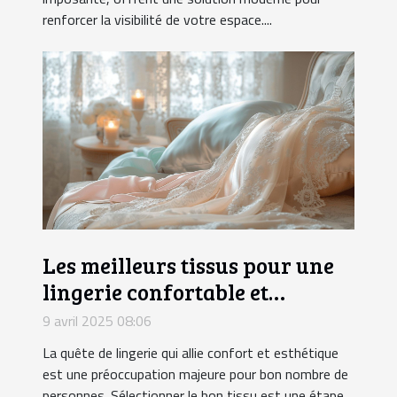
renforcer la visibilité de votre espace....
Les meilleurs tissus pour une
lingerie confortable et
attrayante
9 avril 2025 08:06
La quête de lingerie qui allie confort et esthétique
est une préoccupation majeure pour bon nombre de
personnes. Sélectionner le bon tissu est une étape