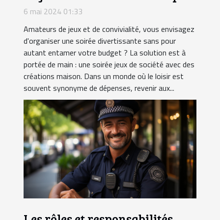
avec des articles faits maison
6 mai 2024 01:33
Amateurs de jeux et de convivialité, vous envisagez
d'organiser une soirée divertissante sans pour
autant entamer votre budget ? La solution est à
portée de main : une soirée jeux de société avec des
créations maison. Dans un monde où le loisir est
souvent synonyme de dépenses, revenir aux...
Les rôles et responsabilités