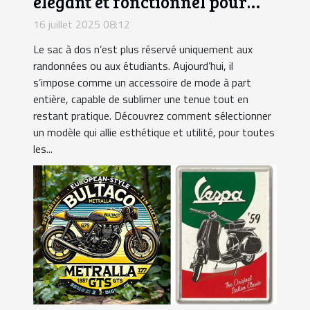
élégant et fonctionnel pour
chaque occasion ?
16 juillet 2025 08:12
Le sac à dos n’est plus réservé uniquement aux
randonnées ou aux étudiants. Aujourd’hui, il
s’impose comme un accessoire de mode à part
entière, capable de sublimer une tenue tout en
restant pratique. Découvrez comment sélectionner
un modèle qui allie esthétique et utilité, pour toutes
les...