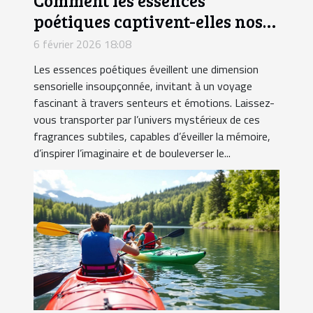
Comment les essences
poétiques captivent-elles nos
sens ?
6 février 2026 18:08
Les essences poétiques éveillent une dimension
sensorielle insoupçonnée, invitant à un voyage
fascinant à travers senteurs et émotions. Laissez-
vous transporter par l’univers mystérieux de ces
fragrances subtiles, capables d’éveiller la mémoire,
d’inspirer l’imaginaire et de bouleverser le...