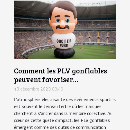
Comment les PLV gonflables
peuvent favoriser
l'engagement lors des
13 décembre 2023 00:40
événements sportifs ?
L'atmosphère électrisante des événements sportifs
est souvent le terreau fertile où les marques
cherchent à s'ancrer dans la mémoire collective. Au
cœur de cette quête d'impact, les PLV gonflables
émergent comme des outils de communication