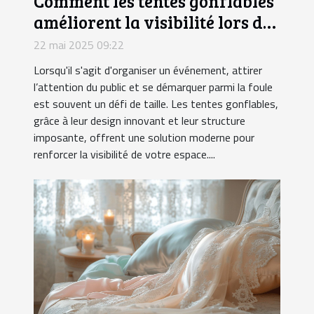
Comment les tentes gonflables
améliorent la visibilité lors des
événements
22 mai 2025 09:22
Lorsqu'il s'agit d'organiser un événement, attirer
l’attention du public et se démarquer parmi la foule
est souvent un défi de taille. Les tentes gonflables,
grâce à leur design innovant et leur structure
imposante, offrent une solution moderne pour
renforcer la visibilité de votre espace....