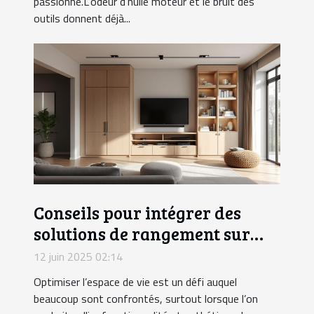
passionné.L'odeur d'huile moteur et le bruit des
outils donnent déjà...
Conseils pour intégrer des
solutions de rangement sur
mesure dans votre intérieur
12 juin 2025 02:14
Optimiser l’espace de vie est un défi auquel
beaucoup sont confrontés, surtout lorsque l’on