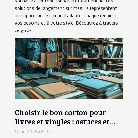
souhaite allier fonctionnalité et esthétique. Les
solutions de rangement sur mesure représentent
une opportunité unique d’adapter chaque recoin à
vos besoins et à votre style. Découvrez à travers
ce guide...
Choisir le bon carton pour
livres et vinyles : astuces et
conseils
8 juin 2025 09:38